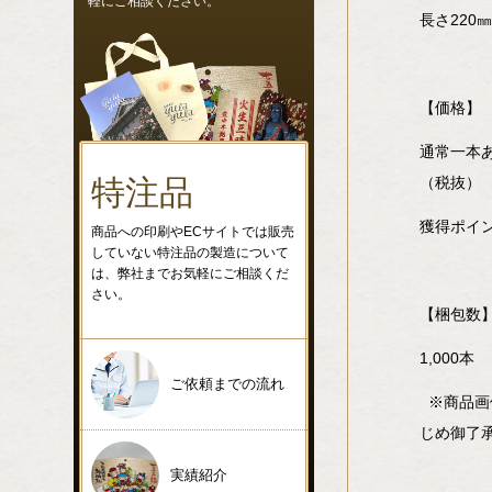
軽にご相談ください。
長さ220㎜
【価格】
通常一本
特注品
（税抜）
獲得ポイン
商品への印刷やECサイトでは販売
していない特注品の製造について
は、弊社までお気軽にご相談くだ
さい。
【梱包数
1,000本
ご依頼までの流れ
※商品画
じめ御了
実績紹介