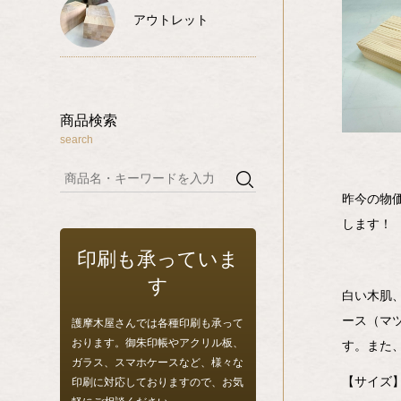
アウトレット
商品検索
search
昨今の物
します！
印刷も承っていま
す
白い木肌
ース（マ
護摩木屋さんでは各種印刷も承って
おります。御朱印帳やアクリル板、
す。また
ガラス、スマホケースなど、様々な
【サイズ
印刷に対応しておりますので、お気