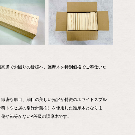
価高騰でお困りの皆様へ、護摩木を特別価格でご奉仕いた
、緻密な肌目、絹目の美しい光沢が特徴のホワイトスプル
ツ科トウヒ属の常緑針葉樹）を使用した護摩木となりま
、傷や節等がないA等級の護摩木です。
】