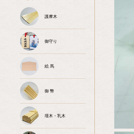
護摩木
御守り
絵 馬
御 幣
壇木・乳木