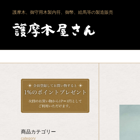
護摩木、御守用木製内符、御幣、絵馬等の製造販売
商品カテゴリー
category